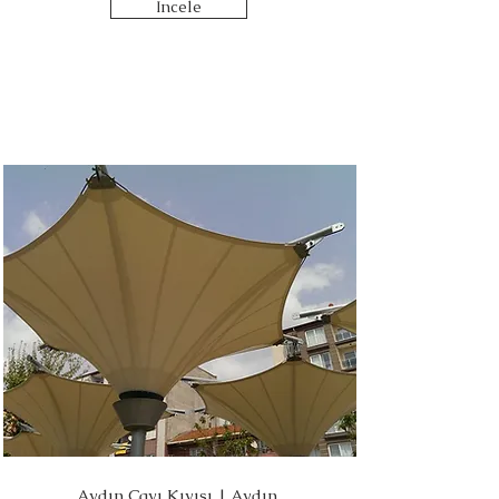
İncele
Aydın Çayı Kıyısı | Aydın,