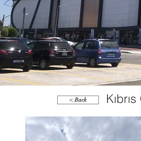
Kıbrıs
< Back