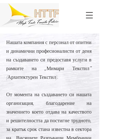
Нашата компания с персонал от опитни
и динамични професионалисти от деня
на създаването си предоставя услуги в
рамките на „Мимари Текстил”
(Архитектурен Текстил).
От момента на създаването си нашата
организация, благодарение на
значението което отдава на качеството
и решителността да постигне трудното,
за кратък срок стана известна в сектора
на „Висящите Разпъващи Мембранни