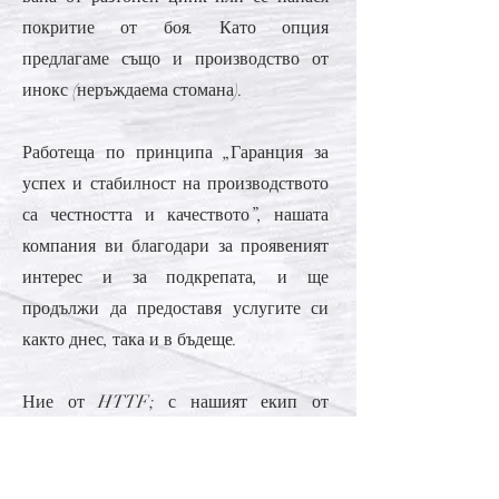
покритие от боя. Като опция
предлагаме също и производство от
инокс (неръждаема стомана).
Работеща по принципа „Гаранция за
успех и стабилност на производството
са честността и качеството”, нашата
компания ви благодари за проявеният
интерес и за подкрепата, и ще
продължи да предоставя услугите си
както днес, така и в бъдеще.
Ние от HTTF; с нашият екип от
динамични и професионални
специалисти, с учтивия и приятелски
настроен персонал, с необходимите