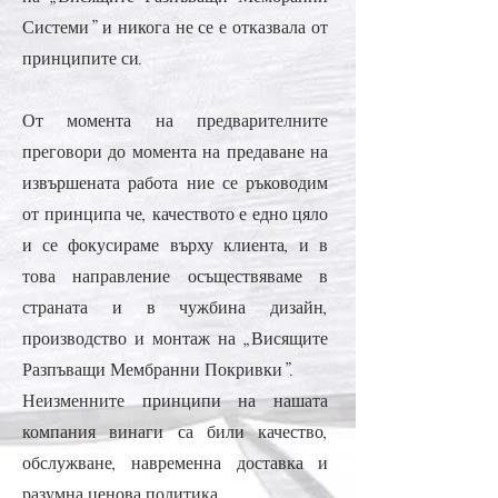
Системи” и никога не се е отказвала от
принципите си.
От момента на предварителните
преговори до момента на предаване на
извършената работа ние се ръководим
от принципа че, качеството е едно цяло
и се фокусираме върху клиента, и в
това направление осъществяваме в
страната и в чужбина дизайн,
производство и монтаж на „Висящите
Разпъващи Мембранни Покривки”.
Неизменните принципи на нашата
компания винаги са били качество,
обслужване, навременна доставка и
разумна ценова политика.