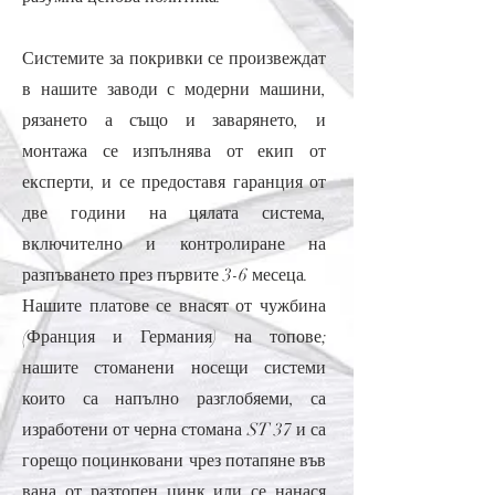
Системите за покривки се произвеждат
в нашите заводи с модерни машини,
рязането а също и заварянето, и
монтажа се изпълнява от екип от
експерти, и се предоставя гаранция от
две години на цялата система,
включително и контролиране на
разпъването през първите 3-6 месеца.
Нашите платове се внасят от чужбина
(Франция и Германия) на топове;
нашите стоманени носещи системи
които са напълно разглобяеми, са
изработени от черна стомана ST 37 и са
горещо поцинковани чрез потапяне във
вана от разтопен цинк или се нанася