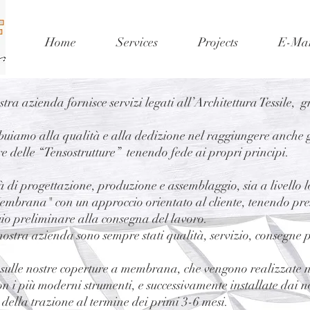
Home
Services
Projects
E-Mar
tra azienda fornisce servizi legati all’Architettura Tessile, g
uiamo alla qualità e alla dedizione nel raggiungere anche gli 
re delle “Tensostrutture” tenendo fede ai propri principi.
à di progettazione, produzione e assemblaggio, sia a livello l
embrana" con un approccio orientato al cliente, tenendo pres
uio preliminare alla consegna del lavoro.
 nostra azienda sono sempre stati qualità, servizio, consegne p
ulle nostre coperture a membrana, che vengono realizzate ne
on i più moderni strumenti, e successivamente installate dai n
 della trazione al termine dei primi 3-6 mesi.