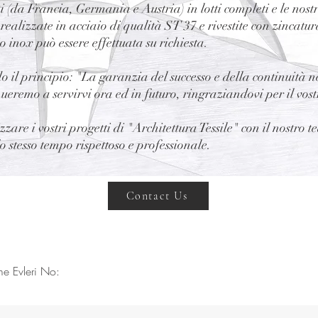
i (da Francia, Germania e Austria) in lotti completi e le nostr
alizzate in acciaio di qualità ST 37 e rivestite con zincatur
o inox può essere effettuata su richiesta.
il principio: "La garanzia del successo e della continuità n
nueremo a servirvi ora ed in futuro, ringraziandovi per il vost
are i vostri progetti di "Architettura Tessile" con il nostro
 stesso tempo rispettoso e professionale.
Contact Us
me Evleri No: