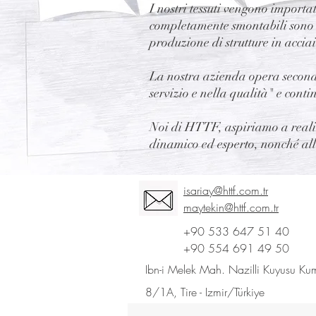
I nostri tessuti vengono importat
completamente smontabili sono re
produzione di strutture in acciai
La nostra azienda opera secondo 
servizio e nella qualità" e conti
Noi di HTTF, aspiriamo a realizz
dinamico ed esperto, nonché allo
isariay@httf.com.tr
maytekin@httf.com.tr
+90 533 647 51 40
+90 554 691 49 50
Ibn-i Melek Mah. Nazilli Kuyusu Ku
8/1A, Tire -
Izmir/Türkiye